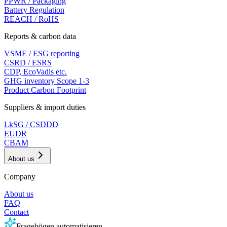
PPWR / Packaging
Battery Regulation
REACH / RoHS
Reports & carbon data
VSME / ESG reporting
CSRD / ESRS
CDP, EcoVadis etc.
GHG inventory Scope 1-3
Product Carbon Footprint
Suppliers & import duties
LkSG / CSDDD
EUDR
CBAM
About us
Company
About us
FAQ
Contact
Fragebögen automatisieren