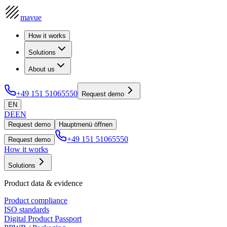
mavue
How it works
Solutions
About us
+49 151 51065550
Request demo
EN
DE
EN
Request demo
Hauptmenü öffnen
+49 151 51065550
Request demo
How it works
Solutions
Product data & evidence
Product compliance
ISO standards
Digital Product Passport