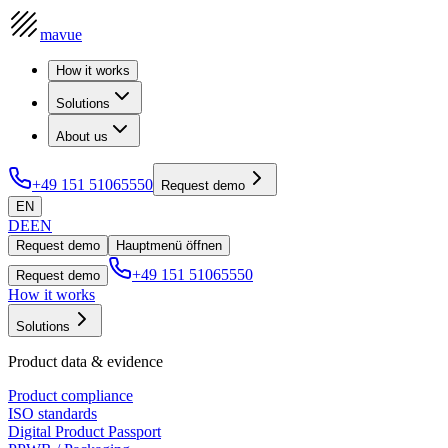
mavue
How it works
Solutions
About us
+49 151 51065550
Request demo
EN
DE
EN
Request demo
Hauptmenü öffnen
+49 151 51065550
Request demo
How it works
Solutions
Product data & evidence
Product compliance
ISO standards
Digital Product Passport