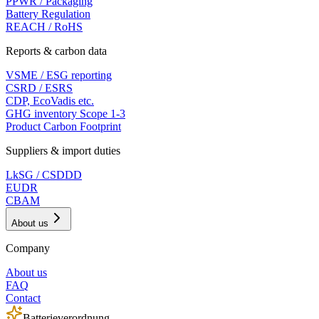
PPWR / Packaging
Battery Regulation
REACH / RoHS
Reports & carbon data
VSME / ESG reporting
CSRD / ESRS
CDP, EcoVadis etc.
GHG inventory Scope 1-3
Product Carbon Footprint
Suppliers & import duties
LkSG / CSDDD
EUDR
CBAM
About us
Company
About us
FAQ
Contact
Batterieverordnung