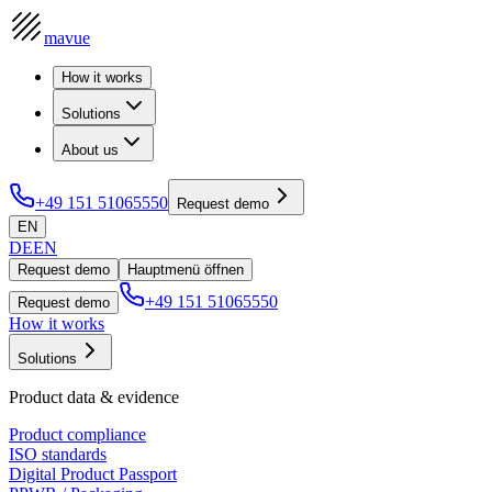
mavue
How it works
Solutions
About us
+49 151 51065550
Request demo
EN
DE
EN
Request demo
Hauptmenü öffnen
+49 151 51065550
Request demo
How it works
Solutions
Product data & evidence
Product compliance
ISO standards
Digital Product Passport