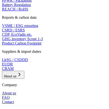
PPWR / Packaging
Battery Regulation
REACH / RoHS
Reports & carbon data
VSME / ESG reporting
CSRD / ESRS
CDP, EcoVadis etc.
GHG inventory Scope 1-3
Product Carbon Footprint
Suppliers & import duties
LkSG / CSDDD
EUDR
CBAM
About us
Company
About us
FAQ
Contact