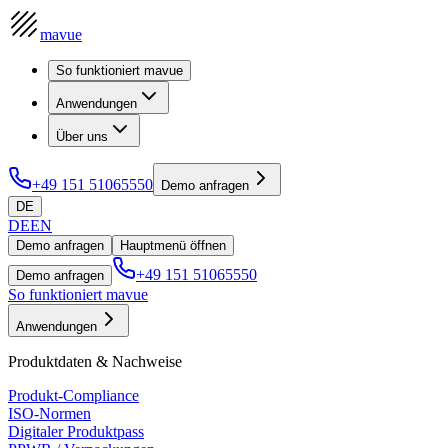
mavue
So funktioniert mavue
Anwendungen
Über uns
+49 151 51065550
Demo anfragen
DE
DE
EN
Demo anfragen
Hauptmenü öffnen
+49 151 51065550
Demo anfragen
So funktioniert mavue
Anwendungen
Produktdaten & Nachweise
Produkt-Compliance
ISO-Normen
Digitaler Produktpass