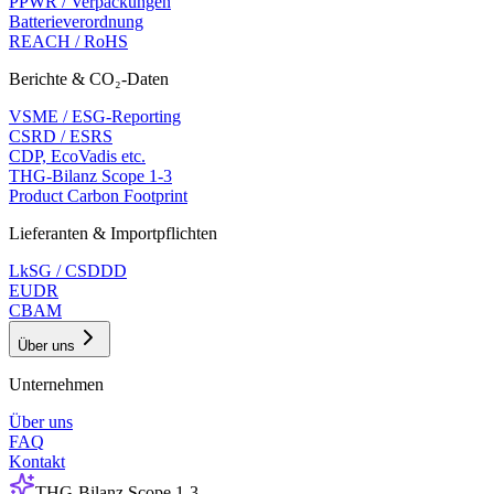
PPWR / Verpackungen
Batterieverordnung
REACH / RoHS
Berichte & CO₂-Daten
VSME / ESG-Reporting
CSRD / ESRS
CDP, EcoVadis etc.
THG-Bilanz Scope 1-3
Product Carbon Footprint
Lieferanten & Importpflichten
LkSG / CSDDD
EUDR
CBAM
Über uns
Unternehmen
Über uns
FAQ
Kontakt
THG-Bilanz Scope 1-3