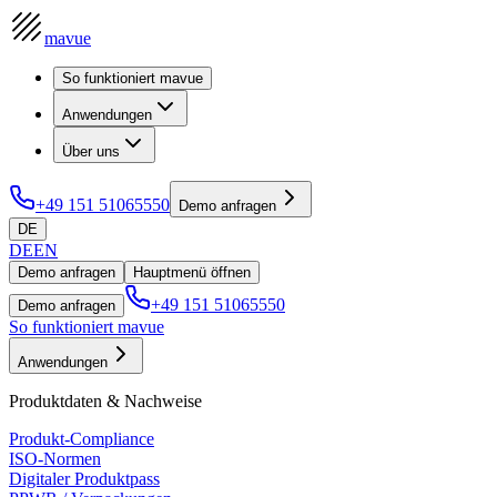
mavue
So funktioniert mavue
Anwendungen
Über uns
+49 151 51065550
Demo anfragen
DE
DE
EN
Demo anfragen
Hauptmenü öffnen
+49 151 51065550
Demo anfragen
So funktioniert mavue
Anwendungen
Produktdaten & Nachweise
Produkt-Compliance
ISO-Normen
Digitaler Produktpass