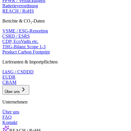
PPWR / Verpackungen
Batterieverordnung
REACH / RoHS
Berichte & CO₂-Daten
VSME / ESG-Reporting
CSRD / ESRS
CDP, EcoVadis etc.
THG-Bilanz Scope 1-3
Product Carbon Footprint
Lieferanten & Importpflichten
LkSG / CSDDD
EUDR
CBAM
Über uns
Unternehmen
Über uns
FAQ
Kontakt
REACH / RoHS