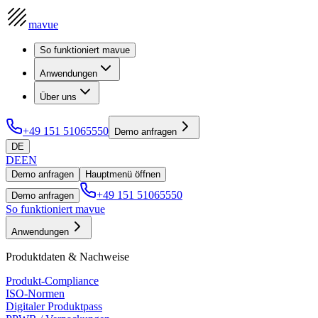
mavue
So funktioniert mavue
Anwendungen
Über uns
+49 151 51065550
Demo anfragen
DE
DE
EN
Demo anfragen
Hauptmenü öffnen
+49 151 51065550
Demo anfragen
So funktioniert mavue
Anwendungen
Produktdaten & Nachweise
Produkt-Compliance
ISO-Normen
Digitaler Produktpass