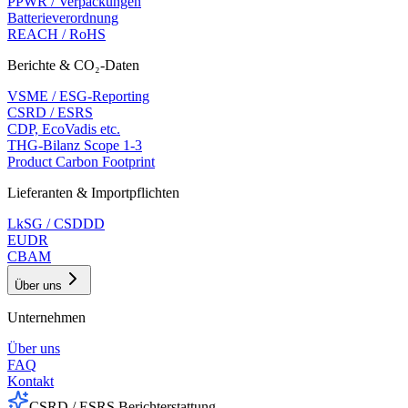
PPWR / Verpackungen
Batterieverordnung
REACH / RoHS
Berichte & CO₂-Daten
VSME / ESG-Reporting
CSRD / ESRS
CDP, EcoVadis etc.
THG-Bilanz Scope 1-3
Product Carbon Footprint
Lieferanten & Importpflichten
LkSG / CSDDD
EUDR
CBAM
Über uns
Unternehmen
Über uns
FAQ
Kontakt
CSRD / ESRS Berichterstattung