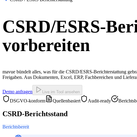
CSRD/ESRS-Berich
vorbereiten
mavue bündelt alles, was für die CSRD/ESRS-Berichterstattung gebra
Freigaben. Aus Dokumenten, Excel, ERP, Fachbereichen und Lieferante
Demo anfragen
Live im Tool ansehen
DSGVO-konform
Quellenbasiert
Audit-ready
Berichtsb
CSRD-Berichtsstand
Berichtsbereit