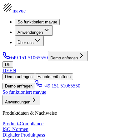
mavue
So funktioniert mavue
Anwendungen
Über uns
+49 151 51065550
Demo anfragen
DE
DE
EN
Demo anfragen
Hauptmenü öffnen
+49 151 51065550
Demo anfragen
So funktioniert mavue
Anwendungen
Produktdaten & Nachweise
Produkt-Compliance
ISO-Normen
Digitaler Produktpass