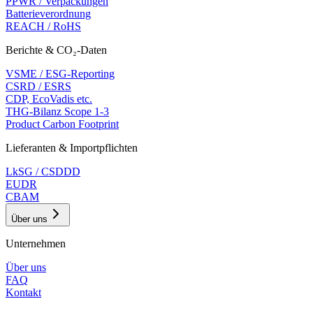
PPWR / Verpackungen
Batterieverordnung
REACH / RoHS
Berichte & CO₂-Daten
VSME / ESG-Reporting
CSRD / ESRS
CDP, EcoVadis etc.
THG-Bilanz Scope 1-3
Product Carbon Footprint
Lieferanten & Importpflichten
LkSG / CSDDD
EUDR
CBAM
Über uns
Unternehmen
Über uns
FAQ
Kontakt